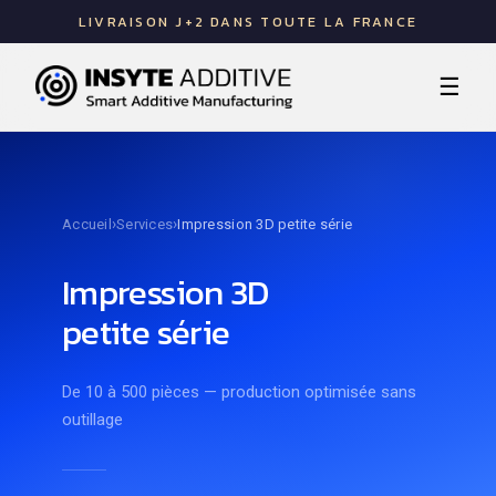
LIVRAISON J+2 DANS TOUTE LA FRANCE
☰
›
›
Accueil
Services
Impression 3D petite série
Impression 3D
petite série
De 10 à 500 pièces — production optimisée sans
outillage