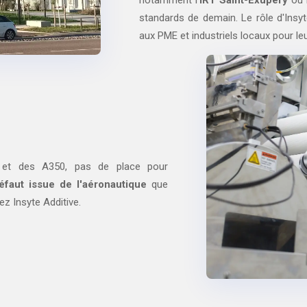
notamment l'
IRT Saint-Exupéry
ou 
standards de demain. Le rôle d'Insyt
aux PME et industriels locaux pour l
es et des A350, pas de place pour
faut issue de l'aéronautique
que
z Insyte Additive.