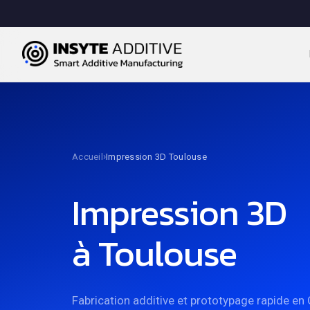
Plastiques
FFF
Métaux
SLA
›
Accueil
Impression 3D Toulouse
SLS
Impression 3D
à Toulouse
Fabrication additive et prototypage rapide en