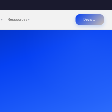
s
Ressources
→
Devis
>
>
PRODUIRE
Production de pièces
Prototypage rapide
Petites séries