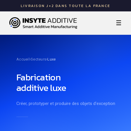
LIVRAISON J+2 DANS TOUTE LA FRANCE
☰
›
›
Accueil
Secteurs
Luxe
Fabrication
additive luxe
Créer, prototyper et produire des objets d'exception