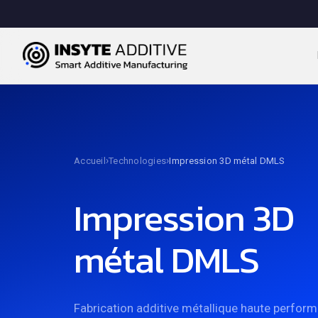
Plastiques
FFF
Métaux
SLA
›
›
Accueil
Technologies
Impression 3D métal DMLS
SLS
Impression 3D
métal DMLS
Fabrication additive métallique haute perfor