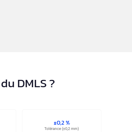
s du DMLS ?
±0,2 %
Tolérance (±0,2 mm)