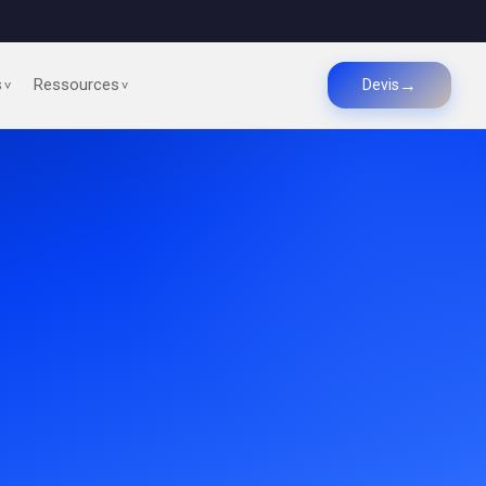
s
Ressources
→
Devis
>
>
PRODUIRE
Production de pièces
Prototypage rapide
Petites séries